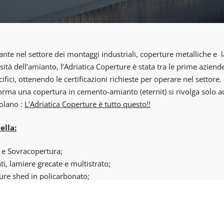
te nel settore dei montaggi industriali, coperture metalliche e l
sità dell’amianto, l’Adriatica Coperture è stata tra le prime azien
fici, ottenendo le certificazioni richieste per operare nel settore.
ma una copertura in cemento-amianto (eternit) si rivolga solo ad 
golano :
L’Adriatica Coperture è tutto questo!!
ella:
 e Sovracopertura;
nti, lamiere grecate e multistrato;
ture shed in policarbonato;
, Dispositivi E.F.C. (Elettro Evacuatori di Fumo) a Norme UNI9494