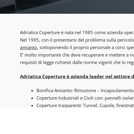
Adriatica Coperture è nata nel 1985 come azienda operan
Nel 1995, con il presentarsi del problema sulla pericolo
amianto
, sottoponendo il proprio personale a corsi speci
E’ molto importante che deve recuperare e mettere a nor
requisiti di legge richiesti dalle norme vigenti che lo re
Adriatica Coperture è azienda leader nel settore d
Bonifica Amianto: Rimozione – Incapsulamento
Coperture Industriali e Civili con: pannelli isola
Coperture trasparenti: Tunnel, Cupole, finestra
Prevenzione Incendi con: coperture e pareti REI